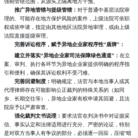
强制管辖范围，从源头上隔离地方干预。
推广异地管辖与提级管辖：
对于普通中基层法院审
理的、可能存在地方保护风险的案件，上级法院可依职
权或依申请，指定由其他地区法院异地审理，或由上级
法院直接提级审理。
完善诉讼程序，赋予异地企业家程序性“盾牌”：
建立并落实“异地企业家司法保障绿色通道”：
在立
案、审判、执行各环节为异地企业家提供明确的程序指
引和便利，确保其诉讼权利不受刁难。
完善回避制度：
明确规定，法官与本地当事人或其
代理律师存在可能影响公正裁判的特殊关系的（如同
乡、长期交往等），异地企业家有权申请其回避，且法
院应予以严肃审查。
强化裁判文书说理：
要求法官在判决书中对证据采
信、事实认定和法律适用进行充分、严密的论证，特别
是对双方当事人有争议的部分，必须逐一回应，压缩“暗