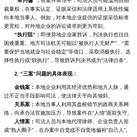
“审判偏”：
在案件审理中，司法人员可能滥用自由
裁量权，在事实认定、证据采信和法律适用上系统性偏
向本地当事人。例如，对本地企业提供的证据采信标准
更宽松，对外地企业的诉讼请求则更为苛刻。
“执行阻”：
即便异地企业家胜诉，判决执行也往往
困难重重。地方司法机关可能以“被执行人无财产”、“需
要保护当地就业与社会稳定”等借口，采取消极执行、选
择性执行或“软执行”，导致胜诉判决书成为“法律白条”。
2. “三案”问题的具体表现：
金钱案：
本地企业利用其经济优势和地方人脉，通
过不正当手段影响司法，使法律天平向其倾斜。
关系案：
本地当事人利用其盘根错节的政商关系网
络，向承办法官施加压力，导致案件在“人情”面前失守。
人情案：
司法人员与本地代理律师、企业负责人形
成“熟人圈子”，在办案中自觉或不自觉地偏袒“自己人”。